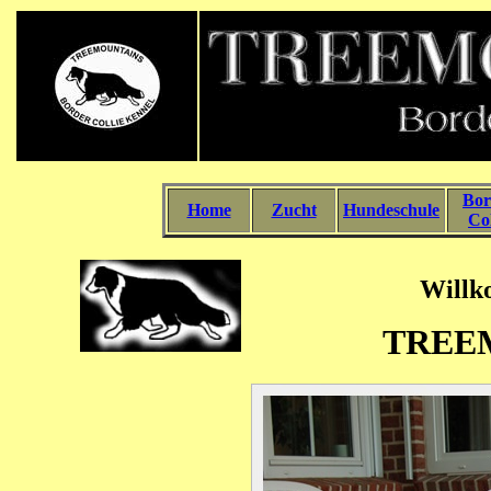
Bor
Home
Zucht
Hundeschule
Col
Willk
TREE