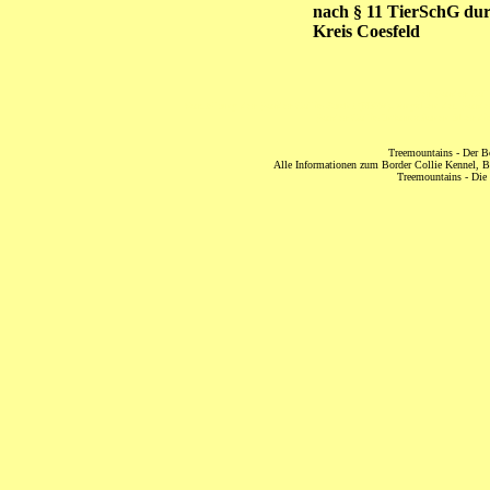
nach § 11 TierSchG du
Kreis Coesfeld
Der Border Col
Vorstellung der Border Collie Zucht (NRW), Angaben des Borde
Border Collie Informationen über d
Treemountains - Der B
Alle Informationen zum Border Collie Kennel, B
Treemountains - Die